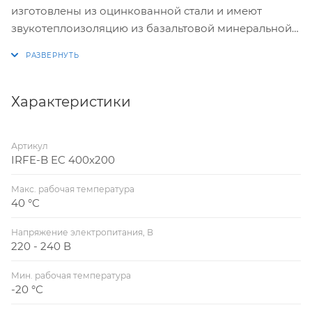
изготовлены из оцинкованной стали и имеют
звукотеплоизоляцию из базальтовой минеральной
ваты. Все модели серии оборудованы
высокоэффективной крыльчаткой с назад
загнутыми лопатками и асинхронный двигателем с
внешним ротором. Двигатель защищен термореле
Характеристики
или термоконтактами.
Артикул
IRFE-B EC 400x200
Макс. рабочая температура
40 °С
Напряжение электропитания, В
220 - 240 В
Мин. рабочая температура
-20 °С