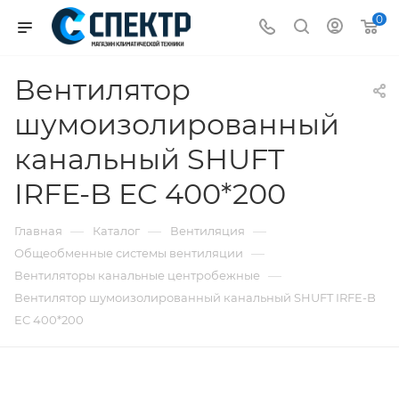
0
Вентилятор
шумоизолированный
канальный SHUFT
IRFE-B EC 400*200
—
—
—
Главная
Каталог
Вентиляция
—
Общеобменные системы вентиляции
—
Вентиляторы канальные центробежные
Вентилятор шумоизолированный канальный SHUFT IRFE-B
EC 400*200