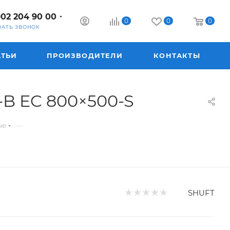
902 204 90 00
0
0
0
ЗАТЬ ЗВОНОК
АТЬИ
ПРОИЗВОДИТЕЛИ
КОНТАКТЫ
B EC 800×500-S
—
ые
SHUFT