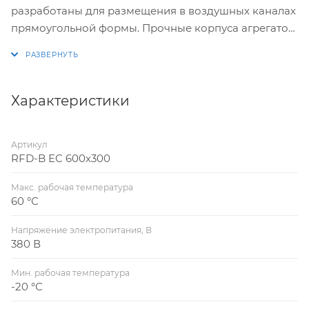
разработаны для размещения в воздушных каналах
прямоугольной формы. Прочные корпуса агрегатов
выполнены из высококачественной стали,
устойчивой к воздействию окружающей среды и
образованию коррозии. Изнутри корпус защищен
минватой. Все модели из представленной серии
Характеристики
оснащены высокоэффективной крыльчаткой и
шарикоподшипниками.
Артикул
RFD-B EC 600x300
Макс. рабочая температура
60 °С
Напряжение электропитания, В
380 В
Мин. рабочая температура
-20 °С