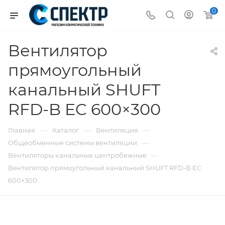
0
Вентилятор
прямоугольный
канальный SHUFT
RFD-B EC 600×300
—
—
—
Главная
Каталог
Вентиляция
—
Общеобменные системы вентиляции
—
Вентиляторы канальные центробежные
Вентилятор прямоугольный канальный SHUFT RFD-B EC
600×300