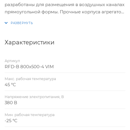
разработаны для размещения в воздушных каналах
прямоугольной формы. Прочные корпуса агрегатов
выполнены из высококачественной стали,
устойчивой к воздействию окружающей среды и
образованию коррозии. Изнутри корпус защищен
минватой. Все модели из представленной серии
Характеристики
оснащены высокоэффективной крыльчаткой и
шарикоподшипниками.
Артикул
RFD-B 800x500-4 VIM
Макс. рабочая температура
45 °С
Напряжение электропитания, В
380 В
Мин. рабочая температура
-25 °С