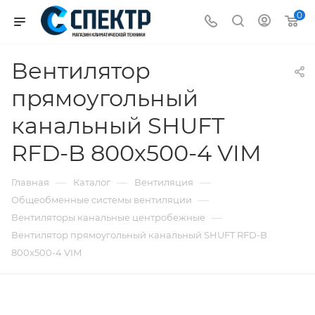
0
Вентилятор
прямоугольный
канальный SHUFT
RFD-B 800х500-4 VIM
—
—
—
Главная
Каталог
Вентиляция
—
Общеобменные системы вентиляции
—
Вентиляторы канальные центробежные
Вентилятор прямоугольный канальный SHUFT RFD-B
800х500-4 VIM