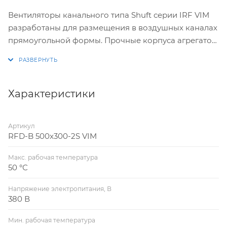
Вентиляторы канального типа Shuft серии IRF VIM
разработаны для размещения в воздушных каналах
прямоугольной формы. Прочные корпуса агрегатов
выполнены из высококачественной стали,
устойчивой к воздействию окружающей среды и
образованию коррозии. Изнутри корпус защищен
минватой. Все модели из представленной серии
Характеристики
оснащены высокоэффективной крыльчаткой и
шарикоподшипниками.
Артикул
RFD-B 500x300-2S VIM
Макс. рабочая температура
50 °С
Напряжение электропитания, В
380 В
Мин. рабочая температура