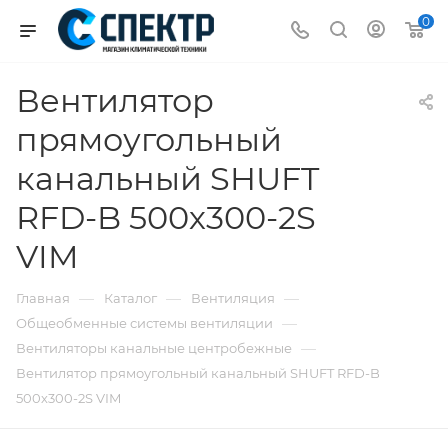
0
Вентилятор
прямоугольный
канальный SHUFT
RFD-B 500х300-2S
VIM
—
—
—
Главная
Каталог
Вентиляция
—
Общеобменные системы вентиляции
—
Вентиляторы канальные центробежные
Вентилятор прямоугольный канальный SHUFT RFD-B
500х300-2S VIM