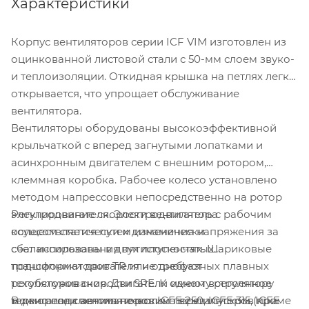
Характеристики
Корпус вентиляторов серии ICF VIM изготовлен из
оцинкованной листовой стали с 50-мм слоем звуко-
и теплоизоляции. Откидная крышка на петлях легко
открывается, что упрощает обслуживание
вентилятора.
Вентиляторы оборудованы высокоэффективной
крыльчаткой с вперед загнутыми лопатками и
асинхронным двигателем с внешним ротором,
клеммная коробка. Рабочее колесо установлено
методом напрессовки непосредственно на ротор
Регулирование скорости вентилятора
электродвигателя. Электродвигатель с рабочим
осуществляется путем изменения напряжения за
колесом статически и динамически
счет использования пятиступенчатых
сбалансированы в двух плоскостях. Шариковые
трансформаторов TR или однофазных плавных
подшипники двигателя не требуют
регуляторов скорости SRE. К одному регулятору
техобслуживания. Двигатели имеют встроенное
В двигатели вентиляторов ICFE 250, ICFE 315, ICFE
можно подключить несколько вентиляторов при
термореле с автоматическим перезапуском (кроме