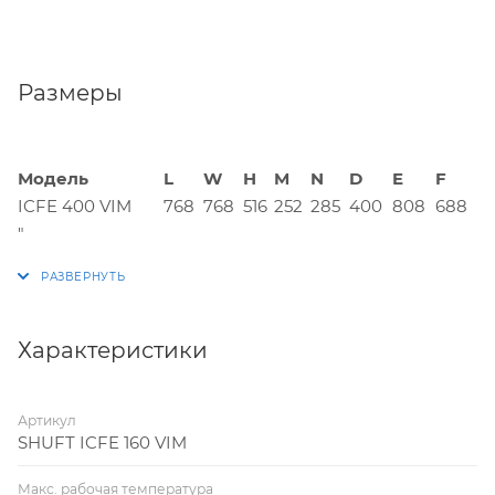
Размеры
Модель
L
W
H
M
N
D
E
F
ICFE 400 VIM
768
768
516
252
285
400
808
688
"
Характеристики
Артикул
SHUFT ICFE 160 VIM
Макс. рабочая температура