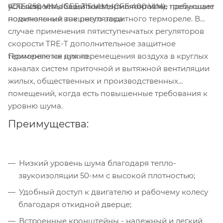
400 встроены защитные термоконтакты, требующие
условии, что общий ток вентиляторов не превышает
ICFE 250 VIM, ICFE 315 VIM, ICFE 400 VIM).
подключения внешнего защитного термореле. В
номинальный ток регулятора.
случае применения пятиступенчатых регуляторов
скорости TRE-T дополнительное защитное
Применяются для перемещения воздуха в круглых
термореле не нужно.
каналах систем приточной и вытяжной вентиляции
жилых, общественных и производственных
помещений, когда есть повышенные требования к
уровню шума.
Преимущества:
Низкий уровень шума благодаря тепло-
звукоизоляции 50-мм с высокой плотностью;
Удобный доступ к двигателю и рабочему колесу
благодаря откидной дверце;
Встроенные кронштейны - надежный и легкий