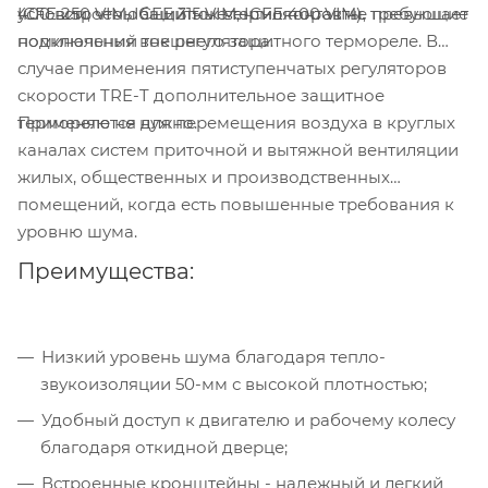
400 встроены защитные термоконтакты, требующие
условии, что общий ток вентиляторов не превышает
ICFE 250 VIM, ICFE 315 VIM, ICFE 400 VIM).
подключения внешнего защитного термореле. В
номинальный ток регулятора.
случае применения пятиступенчатых регуляторов
скорости TRE-T дополнительное защитное
Применяются для перемещения воздуха в круглых
термореле не нужно.
каналах систем приточной и вытяжной вентиляции
жилых, общественных и производственных
помещений, когда есть повышенные требования к
уровню шума.
Преимущества:
Низкий уровень шума благодаря тепло-
звукоизоляции 50-мм с высокой плотностью;
Удобный доступ к двигателю и рабочему колесу
благодаря откидной дверце;
Встроенные кронштейны - надежный и легкий