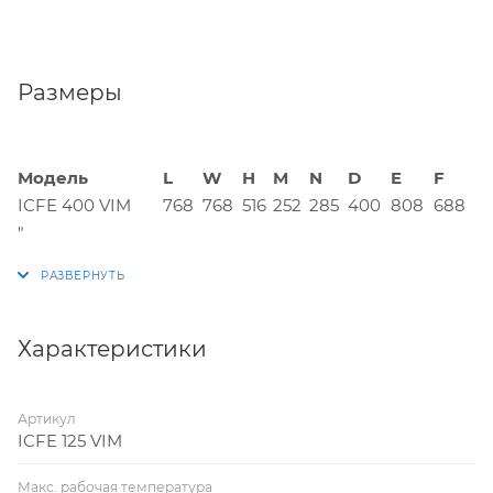
Размеры
Модель
L
W
H
M
N
D
E
F
ICFE 400 VIM
768
768
516
252
285
400
808
688
"
Характеристики
Артикул
ICFE 125 VIM
Макс. рабочая температура