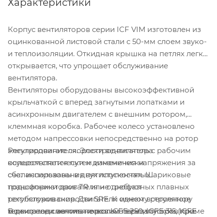
Характеристики
Корпус вентиляторов серии ICF VIM изготовлен из
оцинкованной листовой стали с 50-мм слоем звуко-
и теплоизоляции. Откидная крышка на петлях легко
открывается, что упрощает обслуживание
вентилятора.
Вентиляторы оборудованы высокоэффективной
крыльчаткой с вперед загнутыми лопатками и
асинхронным двигателем с внешним ротором,
клеммная коробка. Рабочее колесо установлено
методом напрессовки непосредственно на ротор
Регулирование скорости вентилятора
электродвигателя. Электродвигатель с рабочим
осуществляется путем изменения напряжения за
колесом статически и динамически
счет использования пятиступенчатых
сбалансированы в двух плоскостях. Шариковые
трансформаторов TR или однофазных плавных
подшипники двигателя не требуют
регуляторов скорости SRE. К одному регулятору
техобслуживания. Двигатели имеют встроенное
В двигатели вентиляторов ICFE 250, ICFE 315, ICFE
можно подключить несколько вентиляторов при
термореле с автоматическим перезапуском (кроме