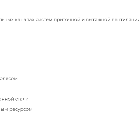
ьных каналах систем приточной и вытяжной вентиляци
колесом
анной стали
ным ресурсом