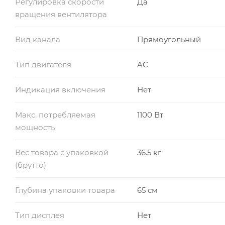
Регулировка скорости
Да
вращения вентилятора
Вид канала
Прямоугольный
Тип двигателя
AC
Индикация включения
Нет
Макс. потребляемая
1100 Вт
мощность
Вес товара с упаковкой
36.5 кг
(брутто)
Глубина упаковки товара
65 см
Тип дисплея
Нет