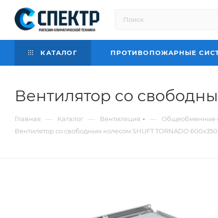
КАТАЛОГ
ПРОТИВОПОЖАРНЫЕ СИС
Вентилятор cо свободны
—
—
—
Главная
Каталог
Вентиляция
Общеобменные 
Вентилятор cо свободным колесом SHUFT TORNADO 600x350-2