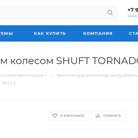
+7 
ЗАКА
ТЕМЫ
КАК КУПИТЬ
КОМПАНИЯ
СТ
м колесом SHUFT TORNADO 
—
системы вентиляции
Вентиляторы канальные центробежн
8-1,1-2
В ИЗБРАННОЕ
СРАВНИТЬ