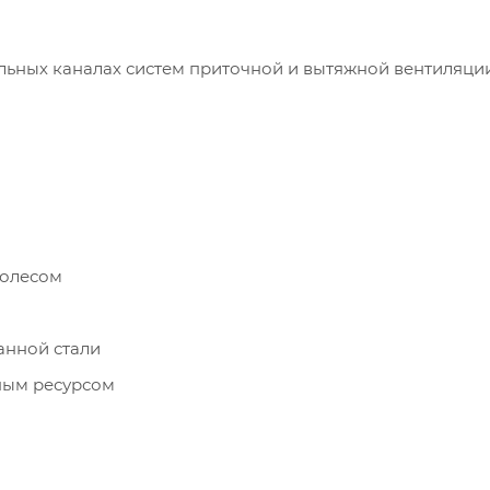
ьных каналах систем приточной и вытяжной вентиляци
колесом
анной стали
ным ресурсом