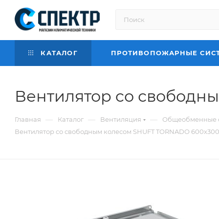
КАТАЛОГ
ПРОТИВОПОЖАРНЫЕ СИС
Вентилятор cо свободны
—
—
—
Главная
Каталог
Вентиляция
Общеобменные 
Вентилятор cо свободным колесом SHUFT TORNADO 600x300-2