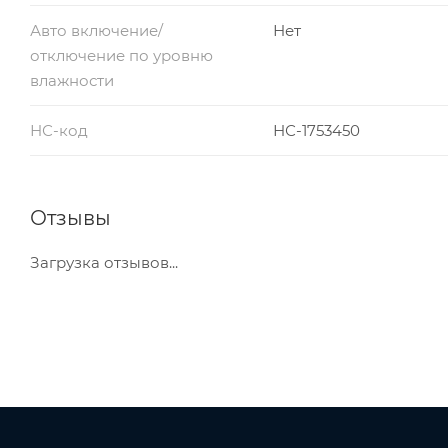
Авто включение/
Нет
отключение по уровню
влажности
НС-код
НС-1753450
Отзывы
Загрузка отзывов...