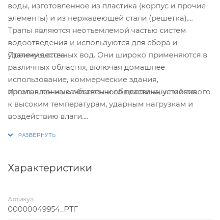
воды, изготовленное из пластика (корпус и прочие
элементы) и из нержавеющей стали (решетка).
Трапы являются неотъемлемой частью систем
водоотведения и используются для сбора и
Преимущества:
удаления сточных вод. Они широко применяются в
различных областях, включая домашнее
использование, коммерческие здания,
Изготовлен из качественного пластика, устойчивого
промышленные объекты и общественные места.
к высоким температурам, ударным нагрузкам и
воздействию влаги.
Внутри корпуса установлен гидрозатвор и съемный
клапан сухого затвора, которые предотвращают
неприятные запахи, исходящие из канализации.
Сверху трап закрывает прямоугольная решетка из
Характеристики
нержавеющей стали, которая задерживает мусор,
препятствуя забиванию слива.
Артикул
00000049954_РТГ