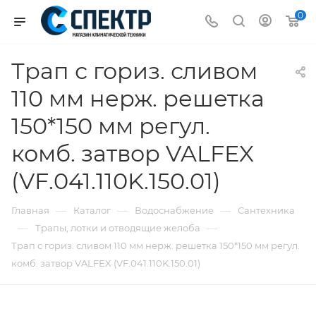
0
Трап с гориз. сливом
110 мм нерж. решетка
150*150 мм регул.
комб. затвор VALFEX
(VF.041.110K.150.01)
—
—
—
Главная
Каталог
Водоснабжение
Сантехника
—
—
Трапы, лотки и отводящие желоба
Трап с гориз. сливом 110 мм нерж. решетка 150*150 мм регул.
комб. затвор VALFEX (VF.041.110K.150.01)