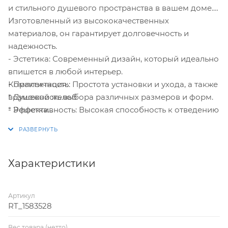
и стильного душевого пространства в вашем доме.
Изготовленный из высококачественных
материалов, он гарантирует долговечность и
надежность.
- Эстетика: Современный дизайн, который идеально
впишется в любой интерьер.
Комплектация:
- Практичность: Простота установки и ухода, а также
* Душевой желоб
возможность выбора различных размеров и форм.
* Решетка
- Эффективность: Высокая способность к отведению
* Сифон
воды, что обеспечивает сухость вокруг душа.
* Комплект опор
Производитель: Роял Термо Рус, ООО
* Прокладка гидроизолирующая
Страна производства: СЕРБИЯ
* Уплотнительная манжета
Страна ввоза: СЕРБИЯ
Характеристики
Гарантийный срок: 10 лет
Артикул
RT_1583528
Вес товара (нетто)