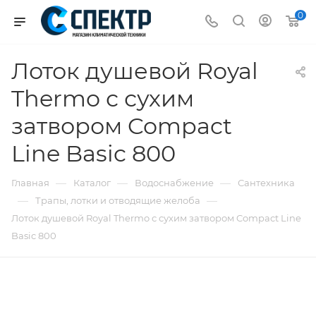
0
Лоток душевой Royal
Thermo с сухим
затвором Compact
Line Basic 800
—
—
—
Главная
Каталог
Водоснабжение
Сантехника
—
—
Трапы, лотки и отводящие желоба
Лоток душевой Royal Thermo с сухим затвором Compact Line
Basic 800