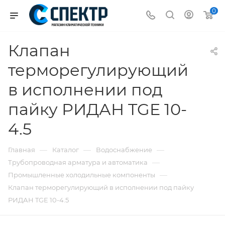
0
Клапан
терморегулирующий
в исполнении под
пайку РИДАН TGE 10-
4.5
—
—
—
Главная
Каталог
Водоснабжение
—
Трубопроводная арматура и автоматика
—
Промышленные холодильные компоненты
Клапан терморегулирующий в исполнении под пайку
РИДАН TGE 10-4.5