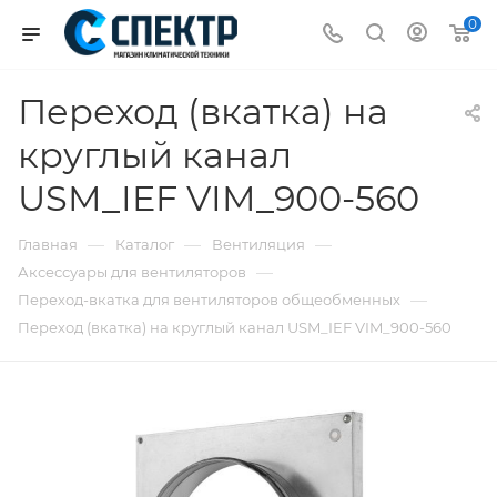
0
Переход (вкатка) на
круглый канал
USM_IEF VIM_900-560
—
—
—
Главная
Каталог
Вентиляция
—
Аксессуары для вентиляторов
—
Переход-вкатка для вентиляторов общеобменных
Переход (вкатка) на круглый канал USM_IEF VIM_900-560