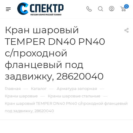
0
Кран шаровый
TEMPER DN40 PN40
с/проходной
фланцевый под
задвижку, 28620040
—
—
—
Главная
Каталог
Арматура запорная
—
—
Краны шаровые
Краны шаровые стальные
Кран шаровый TEMPER DN40 PN40 с/проходной фланцевый
под задвижку, 28620040