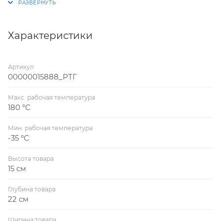
размеры которых дают возможность устанавливать
его на PN40, PN25, PN16, PN10 для DN15-50 и PN25
для DN 15-300.
Характеристики
Артикул
00000015888_РТГ
Макс. рабочая температура
180 °С
Мин. рабочая температура
-35 °С
Высота товара
15 см
Глубина товара
22 см
Ширина товара