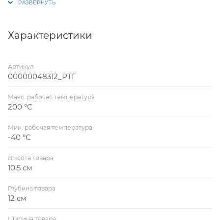
неагрессивный природный газ, СУГ, нефтепродукты
и другие жидкие и газообразные среды, по
отношению к которым материалы крана
Характеристики
коррозионно-стойки.
Артикул
00000048312_РТГ
Макс. рабочая температура
200 °С
Мин. рабочая температура
-40 °С
Высота товара
10.5 см
Глубина товара
12 см
Ширина товара