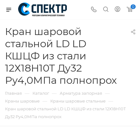
0
Кран шаровой
стальной LD LD
КШЦФ из стали
12Х18Н10Т Ду32
Ру4,0МПа полнопрох
—
—
—
Главная
Каталог
Арматура запорная
—
—
Краны шаровые
Краны шаровые стальные
Кран шаровой стальной LD LD КШЦФ из стали 12Х18Н10Т
Ду32 Ру4,0МПа полнопрох