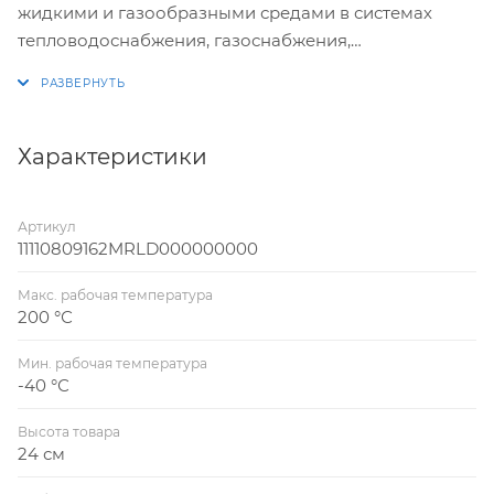
жидкими и газообразными средами в системах
тепловодоснабжения, газоснабжения,
технологических трубопроводах, различных
агрегатах. Номенклатура шаровых кранов LD
включает номинальные диаметры (DN) от 15 до 800,
а также номинальное давление (PN) от 1,6 до 4,0
Характеристики
(МПа).
Артикул
11110809162MRLD000000000
Макс. рабочая температура
200 °С
Мин. рабочая температура
-40 °С
Высота товара
24 см