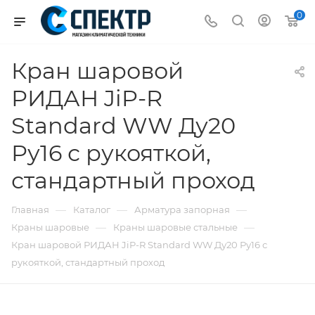
0
Кран шаровой
РИДАН JiP-R
Standard WW Ду20
Ру16 с рукояткой,
стандартный проход
—
—
—
Главная
Каталог
Арматура запорная
—
—
Краны шаровые
Краны шаровые стальные
Кран шаровой РИДАН JiP-R Standard WW Ду20 Ру16 с
рукояткой, стандартный проход