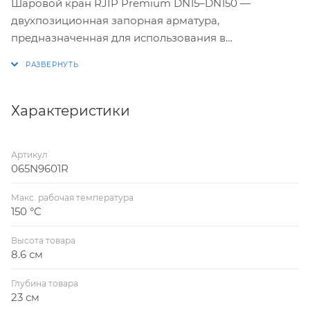
Шаровой кран RJIP Premium DN15–DN150 —
двухпозиционная запорная арматура,
предназначенная для использования в
отопительных и промышленных установках для
жидких сред.
Характеристики
Артикул
065N9601R
Макс. рабочая температура
150 °С
Высота товара
8.6 см
Глубина товара
23 см