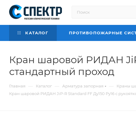
КАТАЛОГ
ПРОТИВОПОЖАРНЫЕ СИС
Кран шаровой РИДАН JiP-
стандартный проход
—
—
—
Главная
Каталог
Арматура запорная
Краны ш
Кран шаровой РИДАН JiP-R Standard FF Ду150 Ру16 с рукоятк