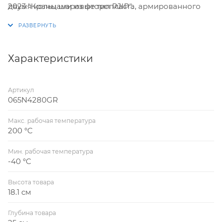
2023 "Краны шаровые тип RJIP".
двумя кольцами из фторопласта, армированного
углеволокном, обеспечивает необходимую
плотность прилегания к шару крана и оптимальный
момент, требуемый для поворота шара.
Характеристики
Артикул
065N4280GR
Макс. рабочая температура
200 °С
Мин. рабочая температура
-40 °С
Высота товара
18.1 см
Глубина товара