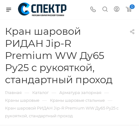
0
Кран шаровой
РИДАН Jip-R
Premium WW Ду65
Ру25 с рукояткой,
стандартный проход
—
—
—
Главная
Каталог
Арматура запорная
—
—
Краны шаровые
Краны шаровые стальные
Кран шаровой РИДАН Jip-R Premium WW Ду65 Ру25 с
рукояткой, стандартный проход