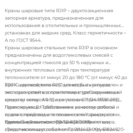
Краны шаровые типа RJIP – двухпозиционная
запорная арматура, предназначенная для
использования в отопительных и промышленных
установках для жидких сред. Класс герметичности –
А по ГОСТ 9544.
Краны шаровые стальные типа RJIP в основном
предназначены для водогликолевых смесей с
концентрацией гликоля до 50 % наружных и
внутренних тепловых сетей при температуре
теплоносителя от минус 20 до 180 °С (от минус 40 до
Кран шаровой типа RJIP может быть установлен и
200°С кратковременно), для воды в контурах
эксплуатироваться при температуре окружающей
тепловых сетей в соответствии с требованиями к
среды от минус 40 °С при условии принятия мер,
качеству сетевой воды согласно СП 124.13330.2012,
гарантирующих обеспечение режимов работы
Приложение Е "Требования к качеству сетевой и
крана в пределах его технических характеристик.
подпиточной воды тепловых сетей". (жидкости
Краны шаровые изготовлены в соответствии
Самообжимная конструкция уплотнения шара,
группы 1 и 2 согласно ТР ТС 032/2013).
сТехническими условиями ТУ 28.14.13-004-51824620-
представляющая собой специальные пружины с