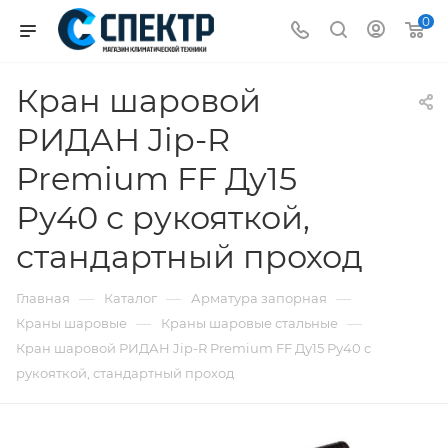
0
Кран шаровой
РИДАН Jip-R
Premium FF Ду15
Ру40 с рукояткой,
стандартный проход
—
—
—
Главная
Каталог
Арматура запорная
—
—
Краны шаровые
Краны шаровые стальные
Кран шаровой РИДАН Jip-R Premium FF Ду15 Ру40 с
рукояткой, стандартный проход