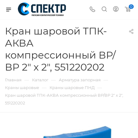
0
Кран шаровой ТПК-
АКВА
компрессионный ВР/
ВР 2" х 2", 551220202
—
—
—
Главная
Каталог
Арматура запорная
—
—
Краны шаровые
Краны шаровые ПНД
Кран шаровой ТПК-АКВА компрессионный ВР/ВР 2" х 2",
551220202