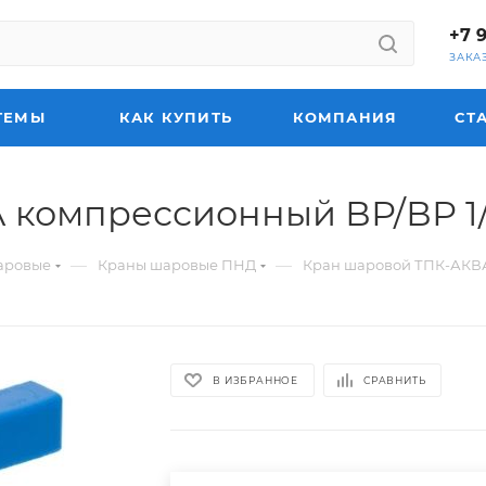
+7 
ЗАКА
ТЕМЫ
КАК КУПИТЬ
КОМПАНИЯ
СТ
омпрессионный ВР/ВР 1/2" х
—
—
аровые
Краны шаровые ПНД
Кран шаровой ТПК-АКВА к
В ИЗБРАННОЕ
СРАВНИТЬ