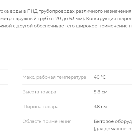
ока воды в ПНД трубопроводах различного назначения
аметр наружный труб от 20 до 63 мм). Конструкция шаро
ужной с другой обеспечивает его широкое применение 
из полиэтиленовых труб.
Макс. рабочая температура
40 °С
Высота товара
8.8 см
Ширина товара
3.8 см
Область применения
Бытовое обору
(для домашнего