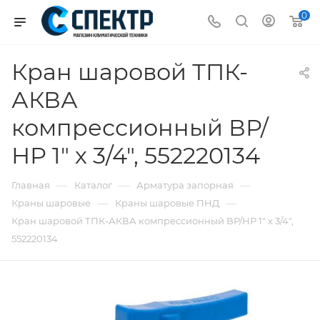
0
Кран шаровой ТПК-
АКВА
компрессионный ВР/
НР 1" х 3/4", 552220134
—
—
—
Главная
Каталог
Арматура запорная
—
—
Краны шаровые
Краны шаровые ПНД
Кран шаровой ТПК-АКВА компрессионный ВР/НР 1" х 3/4",
552220134