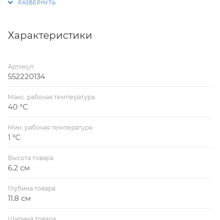
Конструкция шарового крана с внутренней резьбой
с одной стороны и наружной с другой обеспечивает
его широкое применение при монтаже
Характеристики
разнообразных узлов систем подачи воды из
полиэтиленовых труб.
Артикул
552220134
Макс. рабочая температура
40 °С
Мин. рабочая температура
1 °С
Высота товара
6.2 см
Глубина товара
11.8 см
Ширина товара