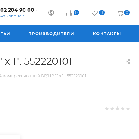
902 204 90 00
0
0
0
ЗАТЬ ЗВОНОК
АТЬИ
ПРОИЗВОДИТЕЛИ
КОНТАКТЫ
1", 552220101
омпрессионный ВР/НР 1" х 1", 552220101