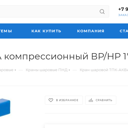
+7 
ЗАКА
ТЕМЫ
КАК КУПИТЬ
КОМПАНИЯ
СТ
омпрессионный ВР/НР 1" х 
—
—
аровые
Краны шаровые ПНД
Кран шаровой ТПК-АКВА к
В ИЗБРАННОЕ
СРАВНИТЬ