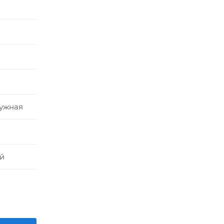
ужная
й