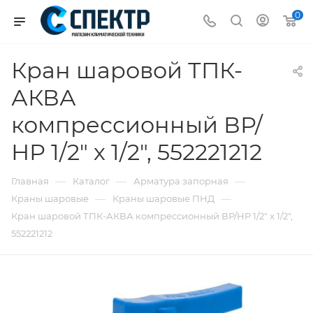
0
Кран шаровой ТПК-
АКВА
компрессионный ВР/
НР 1/2" х 1/2", 552221212
—
—
—
Главная
Каталог
Арматура запорная
—
—
Краны шаровые
Краны шаровые ПНД
Кран шаровой ТПК-АКВА компрессионный ВР/НР 1/2" х 1/2",
552221212