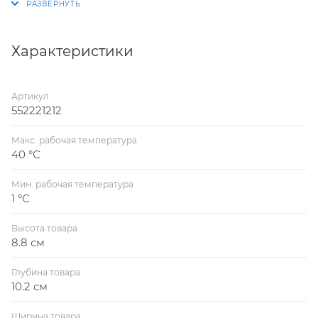
Конструкция шарового крана с внутренней резьбой
с одной стороны и наружной с другой обеспечивает
его широкое применение при монтаже
Характеристики
разнообразных узлов систем подачи воды из
полиэтиленовых труб.
Артикул
552221212
Макс. рабочая температура
40 °С
Мин. рабочая температура
1 °С
Высота товара
8.8 см
Глубина товара
10.2 см
Ширина товара