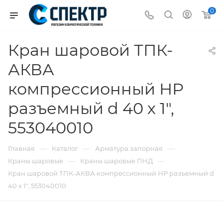
0
Кран шаровой ТПК-
АКВА
компрессионный НР
разъемный d 40 х 1",
553040010
—
—
—
Главная
Каталог
Арматура запорная
—
—
Краны шаровые
Краны шаровые ПНД
Кран шаровой ТПК-АКВА компрессионный НР разъемный d
40 х 1", 553040010