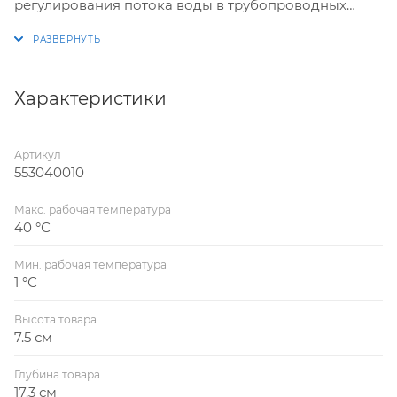
регулирования потока воды в трубопроводных
системах (трубы ПНД, PE-RT и другие) питьевого и
технического холодного водоснабжения жилых и
общественных зданий, в системах орошения и
полива, при строительстве фонтанов и бассейнов.
Характеристики
Кран шаровой может использоваться совместно с
пластиковыми фитингами, так и с фитингами из
Артикул
других материалов.
553040010
Макс. рабочая температура
40 °С
Мин. рабочая температура
1 °С
Высота товара
7.5 см
Глубина товара
17.3 см