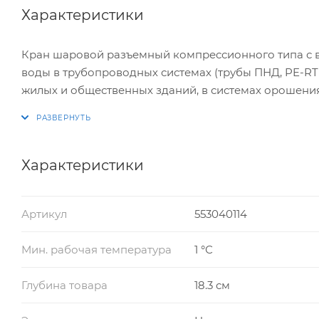
Характеристики
Кран шаровой разъемный компрессионного типа с в
воды в трубопроводных системах (трубы ПНД, PE-RT
жилых и общественных зданий, в системах орошения
шаровой может использоваться совместно с пластик
Характеристики
Артикул
553040114
Мин. рабочая температура
1 °С
Глубина товара
18.3 см