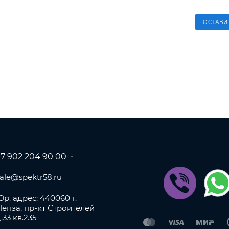
ОСТАВИ
+7 902 204 90 00
sale@spektr58.ru
р. адрес: 440060 г.
Пенза, пр-кт Строителей
.33 кв.235