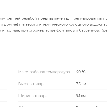
нутренней резьбой предназначен для регулирования п
 и другие) питьевого и технического холодного водосн
 и полива, при строительстве фонтанов и бассейнов. Кр
овыми фитингами, так и с фитингами из других материал
Макс. рабочая температура
40 °С
Высота товара
7.5 см
Ширина товара
9.1 см