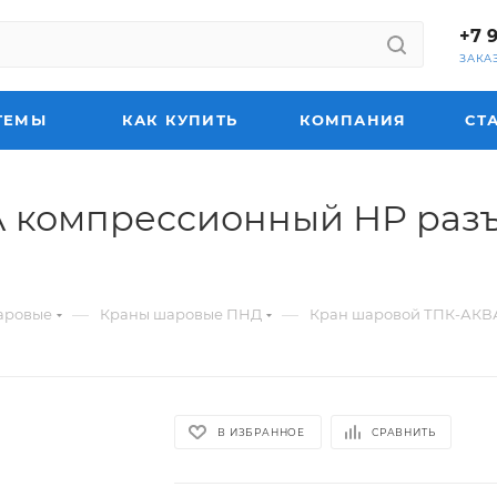
+7 
ЗАКА
ТЕМЫ
КАК КУПИТЬ
КОМПАНИЯ
СТ
компрессионный НР разъемн
—
—
аровые
Краны шаровые ПНД
Кран шаровой ТПК-АКВА 
В ИЗБРАННОЕ
СРАВНИТЬ