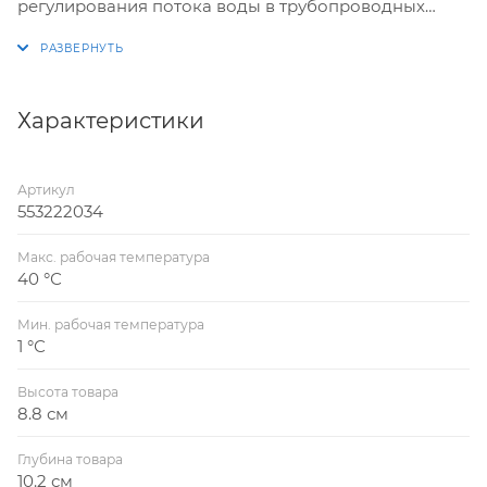
регулирования потока воды в трубопроводных
системах (трубы ПНД, PE-RT и другие) питьевого и
технического холодного водоснабжения жилых и
общественных зданий, в системах орошения и
полива, при строительстве фонтанов и бассейнов.
Характеристики
Кран шаровой может использоваться совместно с
пластиковыми фитингами, так и с фитингами из
Артикул
других материалов.
553222034
Макс. рабочая температура
40 °С
Мин. рабочая температура
1 °С
Высота товара
8.8 см
Глубина товара
10.2 см