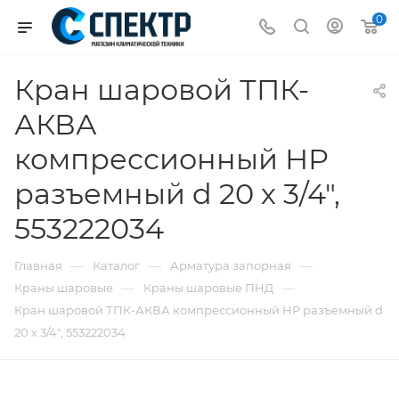
0
Кран шаровой ТПК-
АКВА
компрессионный НР
разъемный d 20 х 3/4",
553222034
—
—
—
Главная
Каталог
Арматура запорная
—
—
Краны шаровые
Краны шаровые ПНД
Кран шаровой ТПК-АКВА компрессионный НР разъемный d
20 х 3/4", 553222034