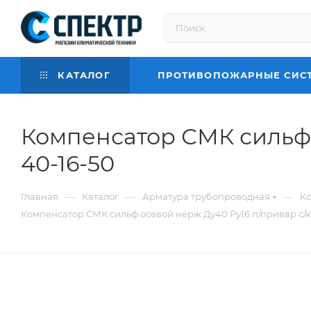
КАТАЛОГ
ПРОТИВОПОЖАРНЫЕ СИС
Компенсатор СМК сильф 
40-16-50
—
—
—
Главная
Каталог
Арматура трубопроводная
К
Компенсатор СМК сильф осевой нерж Ду40 Ру16 п/привар с/к