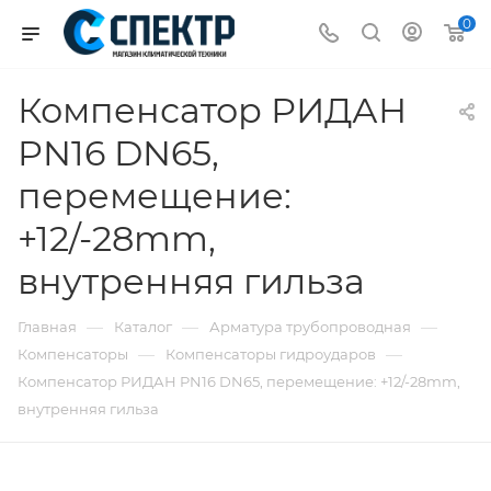
0
Компенсатор РИДАН
PN16 DN65,
перемещение:
+12/-28mm,
внутренняя гильза
—
—
—
Главная
Каталог
Арматура трубопроводная
—
—
Компенсаторы
Компенсаторы гидроударов
Компенсатор РИДАН PN16 DN65, перемещение: +12/-28mm,
внутренняя гильза