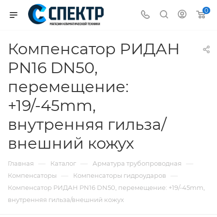
0
Компенсатор РИДАН
PN16 DN50,
перемещение:
+19/-45mm,
внутренняя гильза/
внешний кожух
—
—
—
Главная
Каталог
Арматура трубопроводная
—
—
Компенсаторы
Компенсаторы гидроударов
Компенсатор РИДАН PN16 DN50, перемещение: +19/-45mm,
внутренняя гильза/внешний кожух