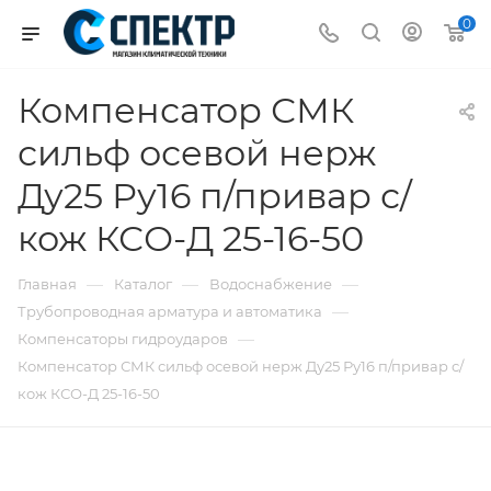
0
Компенсатор СМК
сильф осевой нерж
Ду25 Ру16 п/привар с/
кож КСО-Д 25-16-50
—
—
—
Главная
Каталог
Водоснабжение
—
Трубопроводная арматура и автоматика
—
Компенсаторы гидроударов
Компенсатор СМК сильф осевой нерж Ду25 Ру16 п/привар с/
кож КСО-Д 25-16-50