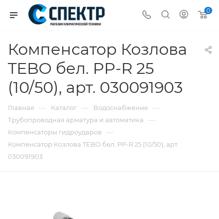
0
Компенсатор Козлова
TEBO бел. PP-R 25
(10/50), арт. 030091903
—
—
—
Главная
Каталог
Водоснабжение
—
Трубопроводная арматура и автоматика
—
Компенсаторы гидроударов
Компенсатор Козлова TEBO бел. PP-R 25 (10/50), арт.
030091903