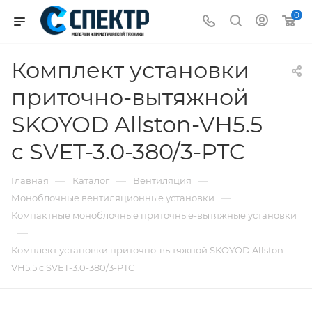
0
Комплект установки
приточно-вытяжной
SKOYOD Allston-VH5.5
с SVET-3.0-380/3-PTC
—
—
—
Главная
Каталог
Вентиляция
—
Моноблочные вентиляционные установки
Компактные моноблочные приточные-вытяжные установки
—
Комплект установки приточно-вытяжной SKOYOD Allston-
VH5.5 с SVET-3.0-380/3-PTC