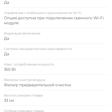
«Умный дом»
Да
Управление c мобильного приложения по Wi-Fi
Монтаж
Опция доступна при подключении съемного Wi-Fi
Приточно-вытяжная установка поставляется
модуля
готовая к подключению. Установка монтируется
горизонтально в подпотолочном пространстве. При
Индикация включения
Да
монтаже необходимо обеспечить доступ для
сервисного обслуживания установок.
Система самодиагностики неисправности
Не допускается:
Да
• использовать для транспортировки воздуха,
содержащего «тяжелую» пыль, муку и т.д.
Макс. потребляемая мощность
350 Вт
• монтировать во взрыво-, пожароопасных
помещениях и для транспортировки воздуха с
Фильтры очистки воздуха
содержанием паров пожароопасных веществ.
Фильтр предварительной очистки
Высота упаковки товара
33 см
Глубина упаковки товара