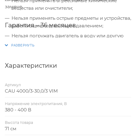
Нельзя применять агрессивные химические
замене.
вещества или очистители;
Нельзя применять острые предметы и устройства,
Гарантия – 36 месяцев.
работающие под высоким давлением;
Нельзя погружать двигатель в воду или другую
жидкость.
Характеристики
Артикул
CAU 4000/3-30,0/3 VIM
Напряжение электропитания, В
380 - 400 В
Высота товара
71 см