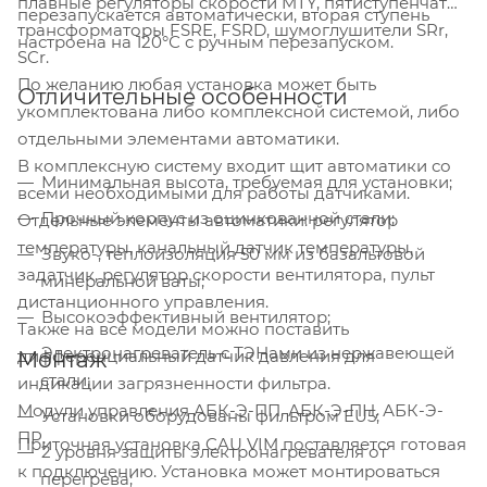
плавные регуляторы скорости MTY, пятиступенчатые
перезапускается автоматически, вторая ступень
трансформаторы FSRE, FSRD, шумоглушители SRr,
настроена на 120°С с ручным перезапуском.
SCr.
По желанию любая установка может быть
Отличительные особенности
укомплектована либо комплексной системой, либо
отдельными элементами автоматики.
В комплексную систему входит щит автоматики со
Минимальная высота, требуемая для установки;
всеми необходимыми для работы датчиками.
Прочный корпус из оцинкованной стали;
Отдельные элементы автоматики: регулятор
температуры, канальный датчик температуры,
Звуко-, теплоизоляция 50 мм из базальтовой
задатчик, регулятор скорости вентилятора, пульт
минеральной ваты;
дистанционного управления.
Высокоэффективный вентилятор;
Также на все модели можно поставить
Электронагреватель с ТЭНами из нержавеющей
дифференциальный датчик давления для
Монтаж
стали;
индикации загрязненности фильтра.
Модули управления АБК-Э-ПП, АБК-Э-ПН, АБК-Э-
Установки оборудованы фильтром EU5;
ПР.
Приточная установка CAU VIM поставляется готовая
2 уровня защиты электронагревателя от
к подключению. Установка может монтироваться
перегрева;