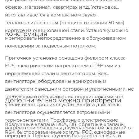
офисах, магазинах, квартирах и т.д. Установка
изготавливается в компактном звуко-,
теплоизолированном (толщина изоляции 50 мм)
корпусе из оцинкованной стали. Установку можно
Конструкция
монтировать непосредственно в обслуживаемом
помещении за подвесным потолком.
Приточная установка оснащена фильтром класса
EU5, электрическим нагревателем с ТЭНами из
нержавеющей стали и вентилятором. Все
вентиляторы оборудованы асинхронным
двигателем с внешним ротором и уплотненными, не
требующими обслуживания подшипниками, что
Дополнительно можно приобрести
увеличивает срок их службы. Защита двигателя
вентилятора осуществляется встроенными
термоконтактами. Трехфазные электрические
Воздушные клапана DCA, DR, обратные клапаны
нагреватели оснащены двухступенчатой защитой от
RSK, быстроразъемные хомуты FCC, однофазные
перегрева. Первая ступень настроена на 60°С и