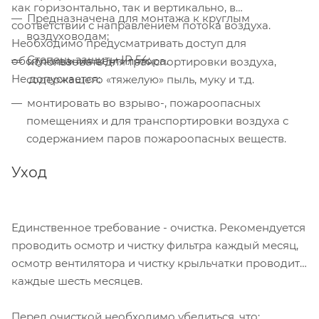
как горизонтально, так и вертикально, в
Предназначена для монтажа к круглым
соответствии с направлением потока воздуха.
воздуховодам;
Необходимо предусматривать доступ для
Степень защиты IP 54;
обслуживания вентилятора.
использовать для транспортировки воздуха,
Не допускается:
содержащего «тяжелую» пыль, муку и т.д.
монтировать во взрыво-, пожароопасных
помещениях и для транспортировки воздуха с
содержанием паров пожароопасных веществ.
Уход
Единственное требование - очистка. Рекомендуется
проводить осмотр и чистку фильтра каждый месяц,
осмотр вентилятора и чистку крыльчатки проводить
каждые шесть месяцев.
Перед очисткой необходимо убедиться, что: