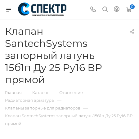
0
Клапан
SantechSystems
запорный латунь
15б1п Ду 25 Ру16 ВР
прямой
—
—
—
Главная
Каталог
Отопление
—
Радиаторная арматура
—
Клапаны запорные для радиаторов
Клапан SantechSystems запорный латунь 15б1п Ду 25 Ру16 ВР
прямой