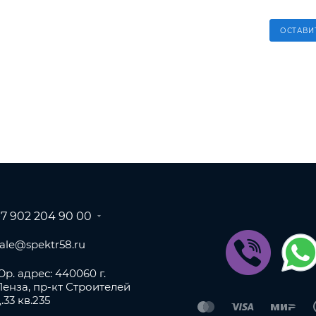
ОСТАВИ
+7 902 204 90 00
sale@spektr58.ru
р. адрес: 440060 г.
Пенза, пр-кт Строителей
.33 кв.235