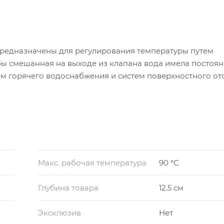
предназначены для регулирования температуры путем
бы смешанная на выходе из клапана вода имела постоя
ем горячего водоснабжения и систем поверхностного от
й со шкалой, позволяющей регулировать температуру
 зависимости от серии клапана. Помимо того, клапаны
ения, пропускной способностью, а также направлением
 лидера компании Vernet, Франция.
Макс. рабочая температура
90 °С
Глубина товара
12.5 см
Эксклюзив
Нет