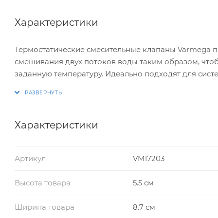
Характеристики
Термостатические смесительные клапаны Varmega 
смешивания двух потоков воды таким образом, что
заданную температуру. Идеально подходят для сист
Термостатические клапаны Varmega оснащены ручко
смешанной воды в диапазоне 20-43°С или 30-65°С, в
отличаются между собой размером и типом подключ
смешения (смешение в бок или смешение вниз).
Характеристики
В клапанах используется термоэлемент от мирового
Артикул
VM17203
Высота товара
5.5 см
Ширина товара
8.7 см