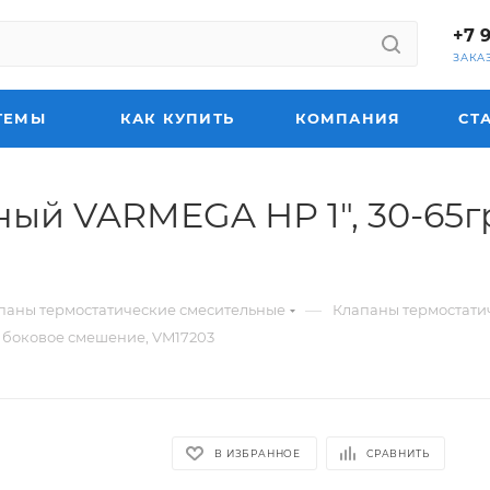
+7 
ЗАКА
ТЕМЫ
КАК КУПИТЬ
КОМПАНИЯ
СТ
й VARMEGA НР 1", 30-65гр.С
—
паны термостатические смесительные
Клапаны термостати
6, боковое смешение, VM17203
В ИЗБРАННОЕ
СРАВНИТЬ