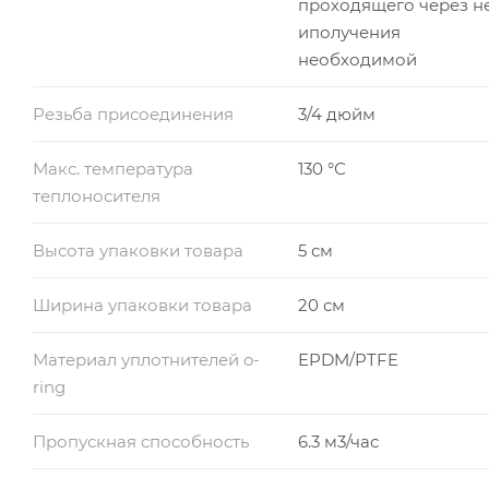
проходящего через н
иполучения
необходимой
Резьба присоединения
3/4 дюйм
Макс. температура
130 °С
теплоносителя
Высота упаковки товара
5 см
Ширина упаковки товара
20 см
Материал уплотнителей o-
EPDM/PTFE
ring
Пропускная способность
6.3 м3/час