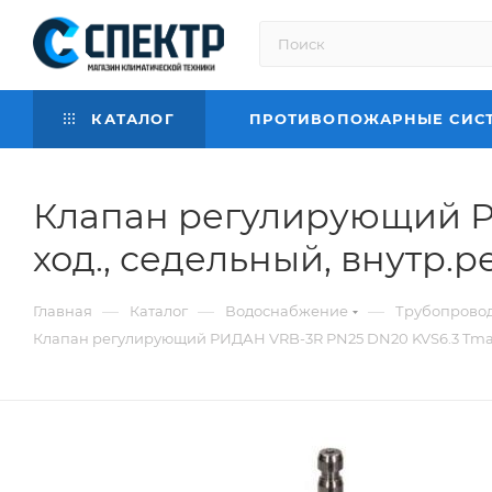
КАТАЛОГ
ПРОТИВОПОЖАРНЫЕ СИС
Клапан регулирующий РИ
ход., седельный, внутр.ре
—
—
—
Главная
Каталог
Водоснабжение
Трубопровод
Клапан регулирующий РИДАН VRB-3R PN25 DN20 KVS6.3 Tmax130,