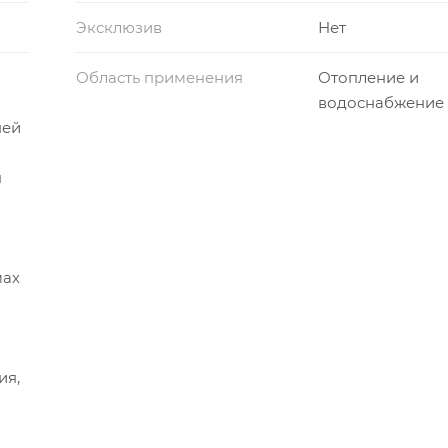
Эксклюзив
Нет
Область применения
Отопление и
водоснабжение
ней
я
мах
ия,
я