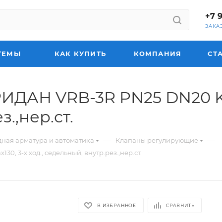
+7 
ЗАКА
ТЕМЫ
КАК КУПИТЬ
КОМПАНИЯ
СТ
ДАН VRB-3R PN25 DN20 KV
з.,нер.ст.
—
—
ная арматура и автоматика
Клапаны регулирующие
 3-х ход., седельный, внутр.рез.,нер.ст.
В ИЗБРАННОЕ
СРАВНИТЬ