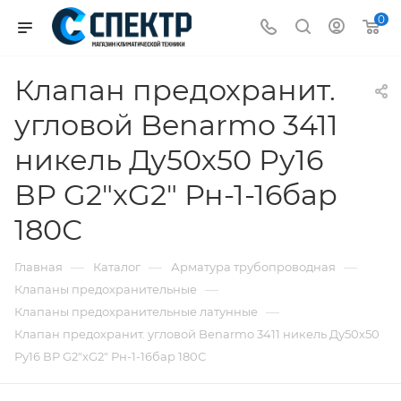
0
Клапан предохранит.
угловой Benarmo 3411
никель Ду50х50 Ру16
ВР G2"хG2" Рн-1-16бар
180С
—
—
—
Главная
Каталог
Арматура трубопроводная
—
Клапаны предохранительные
—
Клапаны предохранительные латунные
Клапан предохранит. угловой Benarmo 3411 никель Ду50х50
Ру16 ВР G2"хG2" Рн-1-16бар 180С