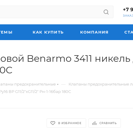
+7 
ЗАКА
ТЕМЫ
КАК КУПИТЬ
КОМПАНИЯ
СТ
овой Benarmo 3411 никель
80С
—
лапаны предохранительные
Клапаны предохранительные л
6 ВР G11/2"хG11/2" Рн-1-16бар 180С
В ИЗБРАННОЕ
СРАВНИТЬ