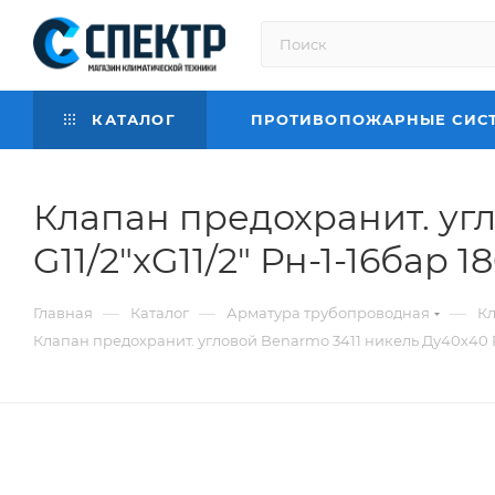
КАТАЛОГ
ПРОТИВОПОЖАРНЫЕ СИС
Клапан предохранит. угл
G11/2"хG11/2" Рн-1-16бар 1
—
—
—
Главная
Каталог
Арматура трубопроводная
К
Клапан предохранит. угловой Benarmo 3411 никель Ду40х40 Ру1