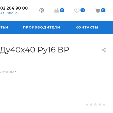
902 204 90 00
0
0
0
ЗАТЬ ЗВОНОК
АТЬИ
ПРОИЗВОДИТЕЛИ
КОНТАКТЫ
 Ду40х40 Ру16 ВР
—
атунные