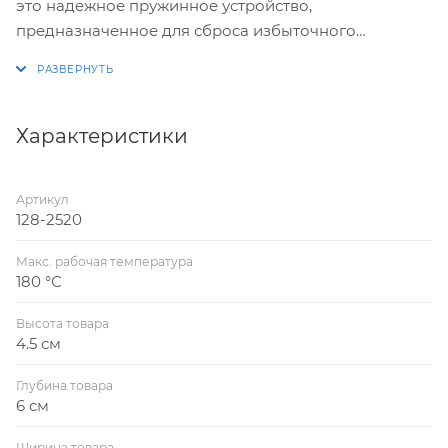
это надежное пружинное устройство,
предназначенное для сброса избыточного
давления в системах отопления, водоснабжения и
котельных. Клапан изготовлен из никелированной
латуни и рассчитан на диапазон регулировки
давления от 1 до 16 бар
Характеристики
Артикул
128-2520
Макс. рабочая температура
180 °С
Высота товара
4.5 см
Глубина товара
6 см
Ширина товара