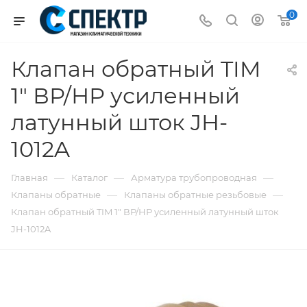
0
Клапан обратный TIM
1" ВР/НР усиленный
латунный шток JH-
1012A
—
—
—
Главная
Каталог
Арматура трубопроводная
—
—
Клапаны обратные
Клапаны обратные резьбовые
Клапан обратный TIM 1" ВР/НР усиленный латунный шток
JH-1012A