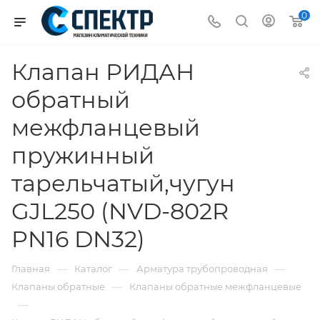
0
Клапан РИДАН
обратный
межфланцевый
пружинный
тарельчатый,чугун
GJL250 (NVD-802R
PN16 DN32)
—
—
—
Главная
Каталог
Арматура трубопроводная
—
Клапаны обратные
Клапаны обратные межфланцевые
—