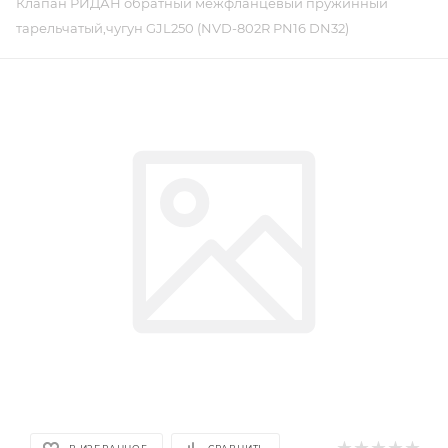
Клапан РИДАН обратный межфланцевый пружинный
тарельчатый,чугун GJL250 (NVD-802R PN16 DN32)