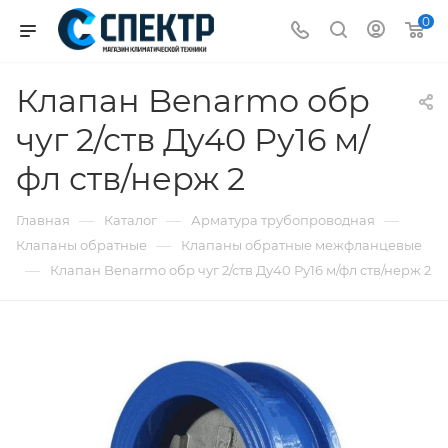
0
Клапан Benarmo обр
чуг 2/ств Ду40 Ру16 м/
фл ств/нерж 2
—
—
—
Главная
Каталог
Арматура трубопроводная
—
Клапаны обратные
Клапаны обратные межфланцевые
—
Клапан Benarmo обр чуг 2/ств Ду40 Ру16 м/фл ств/нерж 2