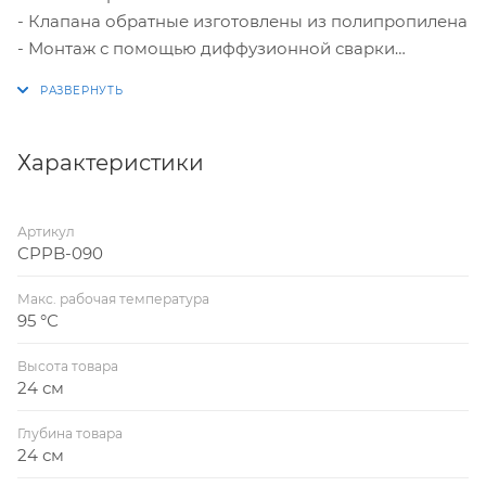
- Клапана обратные изготовлены из полипропилена
- Монтаж с помощью диффузионной сварки
- Антикоррозийные свойства и долговечность
- Обладают химической устойчивостью
- Возможность установки в горизонтальном,
вертикальном и другом положении
Характеристики
- Легкость монтажа
Артикул
CPPB-090
Макс. рабочая температура
95 °С
Высота товара
24 см
Глубина товара
24 см