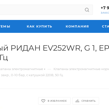
+7 
ЗАКА
ТЕМЫ
КАК КУПИТЬ
КОМПАНИЯ
СТ
 РИДАН EV252WR, G 1, EPDM
Гц
—
лапаны электромагнитные
Клапаны электромагнитные нор
кр., 0-10 бар, с катушкой 220В, 50 Гц
В ИЗБРАННОЕ
СРАВНИТЬ