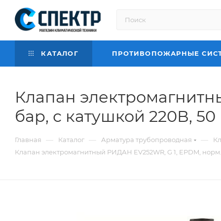
КАТАЛОГ
ПРОТИВОПОЖАРНЫЕ СИС
Клапан электромагнитный
бар, с катушкой 220В, 50 
—
—
—
Главная
Каталог
Арматура трубопроводная
К
Клапан электромагнитный РИДАН EV252WR, G 1, EPDM, норм. за