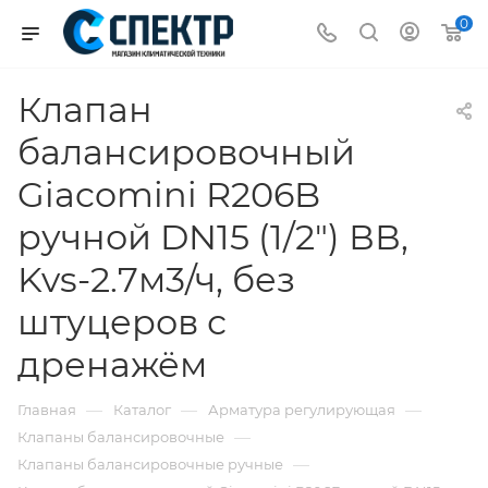
0
Клапан
балансировочный
Giacomini R206B
ручной DN15 (1/2") ВВ,
Kvs-2.7м3/ч, без
штуцеров с
дренажём
—
—
—
Главная
Каталог
Арматура регулирующая
—
Клапаны балансировочные
—
Клапаны балансировочные ручные