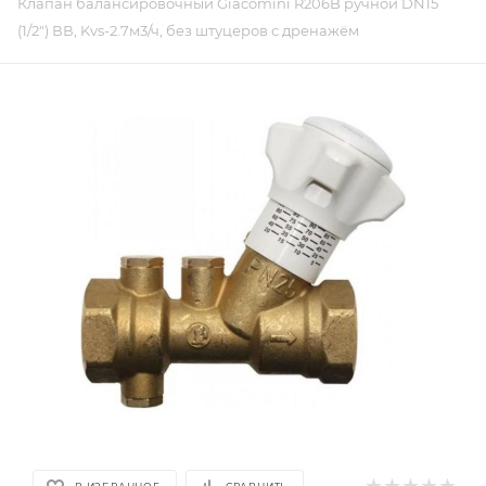
Клапан балансировочный Giacomini R206B ручной DN15
(1/2") ВВ, Kvs-2.7м3/ч, без штуцеров с дренажём