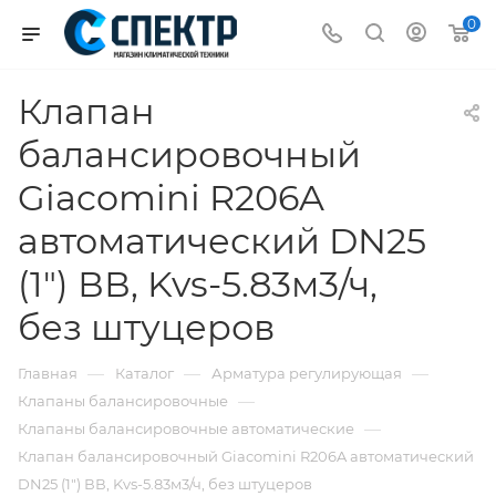
0
Клапан
балансировочный
Giacomini R206A
автоматический DN25
(1") ВВ, Kvs-5.83м3/ч,
без штуцеров
—
—
—
Главная
Каталог
Арматура регулирующая
—
Клапаны балансировочные
—
Клапаны балансировочные автоматические
Клапан балансировочный Giacomini R206A автоматический
DN25 (1") ВВ, Kvs-5.83м3/ч, без штуцеров